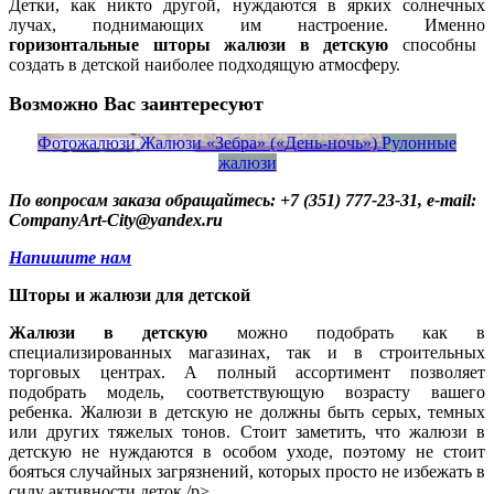
Детки, как никто другой, нуждаются в ярких солнечных
лучах, поднимающих им настроение. Именно
горизонтальные шторы жалюзи в детскую
способны
создать в детской наиболее подходящую атмосферу.
Возможно Вас заинтересуют
Фотожалюзи
Жалюзи «Зебра» («День-ночь»)
Рулонные
жалюзи
По вопросам заказа обращайтесь: +7 (351) 777-23-31, e-mail:
CompanyArt-City@yandex.ru
Напишите нам
Шторы и жалюзи для детской
Жалюзи в детскую
можно подобрать как в
специализированных магазинах, так и в строительных
торговых центрах. А полный ассортимент позволяет
подобрать модель, соответствующую возрасту вашего
ребенка. Жалюзи в детскую не должны быть серых, темных
или других тяжелых тонов. Стоит заметить, что жалюзи в
детскую не нуждаются в особом уходе, поэтому не стоит
бояться случайных загрязнений, которых просто не избежать в
силу активности деток./p>